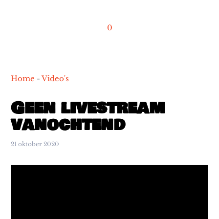
0
Home
-
Video's
Geen livestream
vanochtend
21 oktober 2020