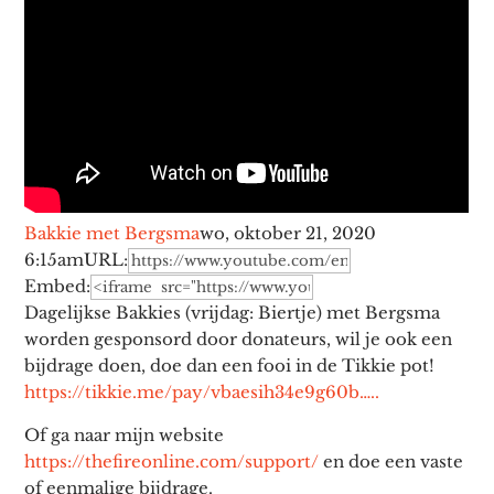
Bakkie met Bergsma
wo, oktober 21, 2020
6:15am
URL:
Embed:
Dagelijkse Bakkies (vrijdag: Biertje) met Bergsma
worden gesponsord door donateurs, wil je ook een
bijdrage doen, doe dan een fooi
in de Tikkie pot!
https://tikkie.me/pay/vbaesih34e9g60b…..
Of ga naar mijn website
https://thefireonline.com/support/
en doe een vaste
of eenmalige bijdrage.