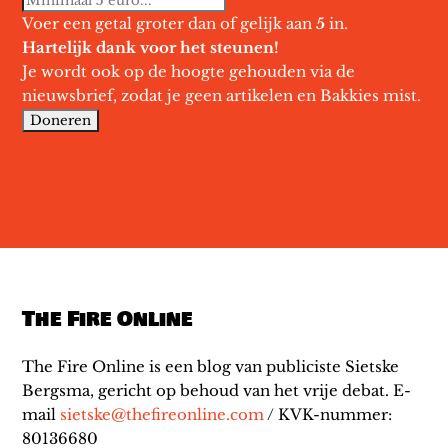
Voer een getal groter dan of gelijk aan
5
in.
Hartelijk dank voor het steunen!
Je wordt ook op de hoogte gehouden via de
nieuwsbrief, zodat je geen artikelen en Bakkies mist.
The Fire Online
The Fire Online is een blog van publiciste Sietske
Bergsma, gericht op behoud van het vrije debat. E-
mail
sietske@thefireonline.com
/ KVK-nummer:
80136680