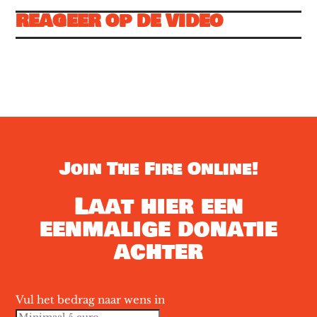
REAGEER OP DE VIDEO
Join The Fire Online!
Laat hier een
eenmalige donatie
achter
Vul het bedrag naar wens in