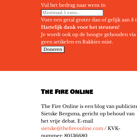
Vul het bedrag naar wens in
Voer een getal groter dan of gelijk aan
5
i
Hartelijk dank voor het steunen!
Je wordt ook op de hoogte gehouden via 
geen artikelen en Bakkies mist.
The Fire Online
The Fire Online is een blog van publicist
Sietske Bergsma, gericht op behoud van
het vrije debat. E-mail
sietske@thefireonline.com
/ KVK-
nummer: 80136680