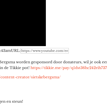
 8:43am
URL:
t Bergsma worden gesponsord door donateurs, wil je ook ee
 in de Tikkie pot!
https://tikkie.me/pay/q1dst36hc242rih73
/content-creator/sietskebergsma/
gen en steun!