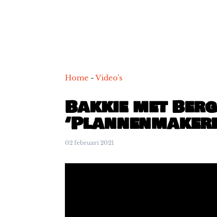
Home
-
Video's
Bakkie met Ber
‘Plannenmakerij
02 februari 2021