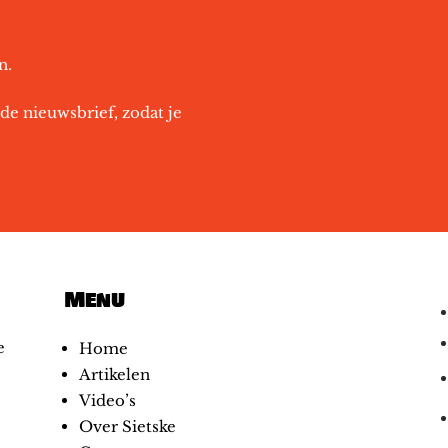
n.
de nieuwsbrief, zodat je
Menu
e
Home
Artikelen
Video’s
Over Sietske